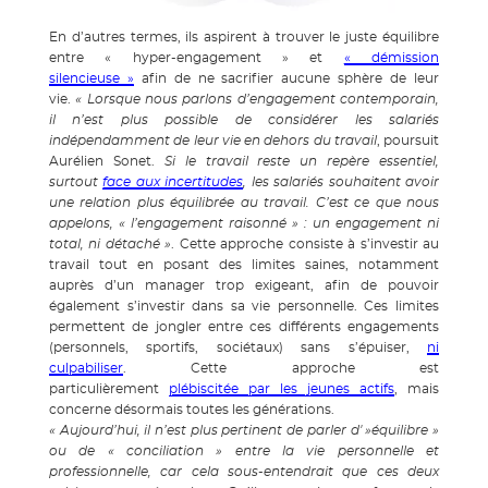
En d’autres termes, ils aspirent à trouver le juste équilibre
entre « hyper-engagement » et
« démission
silencieuse »
afin de ne sacrifier aucune sphère de leur
vie.
« Lorsque nous parlons d’engagement contemporain,
il n’est plus possible de considérer les salariés
indépendamment de leur vie en dehors du travail
, poursuit
Aurélien Sonet.
Si le travail reste un repère essentiel,
surtout
face aux incertitudes
, les salariés souhaitent avoir
une relation plus équilibrée au travail. C’est ce que nous
appelons, « l’engagement raisonné » : un engagement ni
total, ni détaché »
. Cette approche consiste à s’investir au
travail tout en posant des limites saines, notamment
auprès d’un manager trop exigeant, afin de pouvoir
également s’investir dans sa vie personnelle. Ces limites
permettent de jongler entre ces différents engagements
(personnels, sportifs, sociétaux) sans s’épuiser,
ni
culpabiliser
. Cette approche est
particulièrement
plébiscitée par les jeunes actifs
, mais
concerne désormais toutes les générations.
« Aujourd’hui, il n’est plus pertinent de parler d' »équilibre »
ou de « conciliation » entre la vie personnelle et
professionnelle, car cela sous-entendrait que ces deux