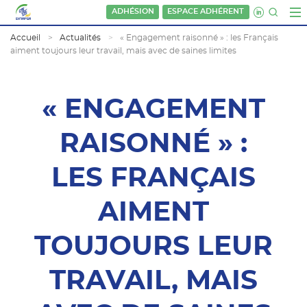
ADHÉSION
ESPACE ADHÉRENT
Accueil
Actualités
« Engagement raisonné » : les Français
aiment toujours leur travail, mais avec de saines limites
« ENGAGEMENT
RAISONNÉ » :
LES FRANÇAIS
AIMENT
TOUJOURS LEUR
TRAVAIL, MAIS