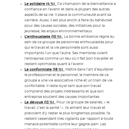
Le solidaire (4 %)
:
Ce champion de la bienveillance a
confiance en l’avenir et dans la plupart des autres
aspects de sa vie. Il place la communauté avant sa
carrière. Aussi, il est plus enclin à faire du bénévolat
pour des causes sociales, des initiatives pour la
jeunesse, les enjeux environnementaux.
L’enthousiaste (10 %)
:
La bonne ambiance règne au
sein de ce groupe de personnes enthousiastes pour
qui le travail et la vie personnelle sont aussi
importants l’un que l’autre. Ses membres voient
l’entreprise comme un lieu où il fait bon travailler et
restent optimistes quant à l’avenir.
Le conformiste (18 %)
:
Maître dans l’art d’équilibrer
le professionnel et le personnel, le membre de ce
groupe a une vie associative riche et un train de vie
confortable. Il reste loyal tant que son travail
comprend des projets intéressants et que son
entreprise soutient des causes importantes.
Le dévoué (13 %)
:
Pour ce groupe de salariés, « le
travail, c’est la santé ! ». Ils aiment leur travail et
prévoient d’y rester le plus longtemps possible. Ils
restent cependant très vigilants par rapport à toute
menace potentielle contre leur gagne-pain. Les