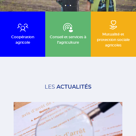
Mutualité et
Coopération
Conseil et services à
protection sociale
agricole
l’agriculture
agricoles
LES
ACTUALITÉS