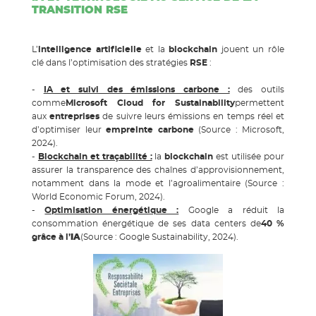
TRANSITION RSE
L’
intelligence artificielle
et la
blockchain
jouent un rôle
clé dans l’optimisation des stratégies
RSE
:
-
IA et suivi des émissions carbone :
des outils
comme
Microsoft Cloud for Sustainability
permettent
aux
entreprises
de suivre leurs émissions en temps réel et
d’optimiser leur
empreinte carbone
(Source : Microsoft,
2024).
-
Blockchain et traçabilité :
la
blockchain
est utilisée pour
assurer la transparence des chaînes d’approvisionnement,
notamment dans la mode et l’agroalimentaire (Source :
World Economic Forum, 2024).
-
Optimisation énergétique :
Google a réduit la
consommation énergétique de ses data centers de
40 %
grâce à l’
IA
(Source : Google Sustainability, 2024).