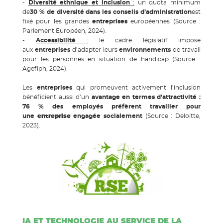
-
Diversité ethnique et inclusion
:
un quota minimum
de
30 % de diversité dans les conseils d’administration
est
fixé pour les grandes
entreprises
européennes (Source :
Parlement Européen, 2024).
-
Accessibilité
:
le cadre législatif impose
aux
entreprises
d’adapter leurs
environnements
de travail
pour les personnes en situation de handicap (Source :
Agefiph, 2024).
Les
entreprises
qui promeuvent activement l’inclusion
bénéficient aussi d’un
avantage en termes d’attractivité :
76 % des employés préfèrent travailler pour
une
entreprise
engagée socialement
(Source : Deloitte,
2023).
IA ET TECHNOLOGIE AU SERVICE DE LA