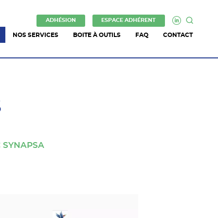
ADHÉSION
ESPACE ADHÉRENT
NOS SERVICES
BOITE À OUTILS
FAQ
CONTACT
S
C SYNAPSA