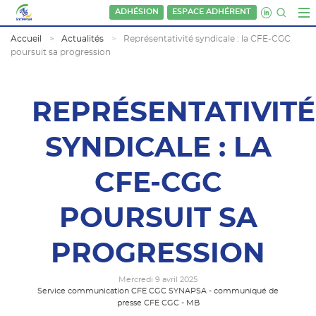
ADHÉSION
ESPACE ADHÉRENT
Accueil
Actualités
Représentativité syndicale : la CFE-CGC
poursuit sa progression
REPRÉSENTATIVITÉ
SYNDICALE : LA
CFE-CGC
POURSUIT SA
PROGRESSION
Mercredi 9 avril 2025
Service communication CFE CGC SYNAPSA - communiqué de
presse CFE CGC - MB