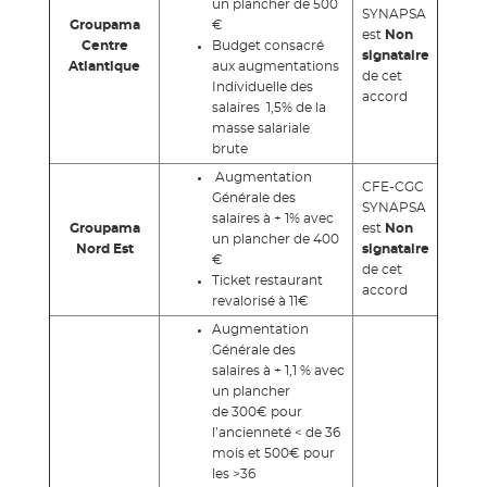
un plancher de 500
SYNAPSA
Groupama
€
est
Non
Centre
Budget consacré
signataire
Atlantique
aux augmentations
de cet
Individuelle des
accord
salaires 1,5% de la
masse salariale
brute
Augmentation
CFE-CGC
Générale des
SYNAPSA
salaires à + 1% avec
Groupama
est
Non
un plancher de 400
Nord Est
signataire
€
de cet
Ticket restaurant
accord
revalorisé à 11€
Augmentation
Générale des
salaires à + 1,1 % avec
un plancher
de 300€ pour
l’ancienneté < de 36
mois et 500€ pour
les >36