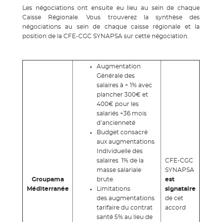
Les négociations ont ensuite eu lieu au sein de chaque
Caisse Régionale. Vous trouverez la synthèse des
négociations au sein de chaque caisse régionale et la
position de la CFE-CGC SYNAPSA sur cette négociation.
Augmentation
Générale des
salaires à + 1% avec
plancher 300€ et
400€ pour les
salariés +36 mois
d’ancienneté
Budget consacré
aux augmentations
Individuelle des
salaires 1% de la
CFE-CGC
masse salariale
SYNAPSA
Groupama
brute.
est
Méditerranée
Limitations
signataire
des augmentations
de cet
tarifaire du contrat
accord
santé 5% au lieu de