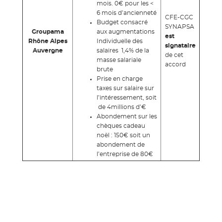
mois. 0€ pour les <
6 mois d’ancienneté
CFE-CGC
Budget consacré
SYNAPSA
Groupama
aux augmentations
est
Rhône Alpes
Individuelle des
signataire
Auvergne
salaires 1,4% de la
de cet
masse salariale
accord
brute
Prise en charge
taxes sur salaire sur
l’intéressement, soit
de 4millions d’€
Abondement sur les
chèques cadeau
noël : 150€ soit un
abondement de
l’entreprise de 80€