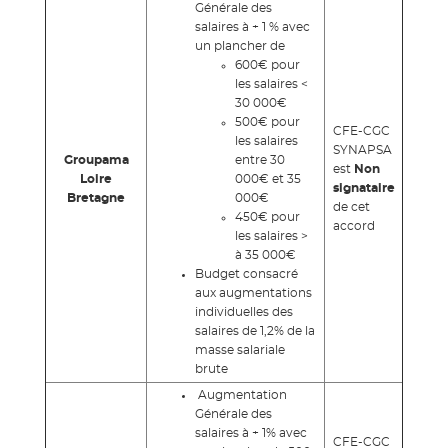
Générale des
salaires à + 1 % avec
un plancher de
600€ pour
les salaires <
30 000€
500€ pour
CFE-CGC
les salaires
SYNAPSA
Groupama
entre 30
est
Non
Loire
000€ et 35
signataire
Bretagne
000€
de cet
450€ pour
accord
les salaires >
à 35 000€
Budget consacré
aux augmentations
individuelles des
salaires de 1,2% de la
masse salariale
brute
Augmentation
Générale des
salaires à + 1% avec
CFE-CGC