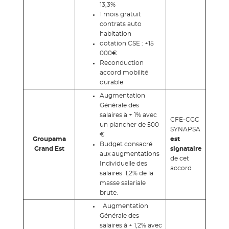
13,3%
1 mois gratuit
contrats auto
habitation
dotation CSE : +15
000€
Reconduction
accord mobilité
durable
Augmentation
Générale des
salaires à + 1% avec
CFE-CGC
un plancher de 500
SYNAPSA
€
Groupama
est
Budget consacré
Grand Est
signataire
aux augmentations
de cet
Individuelle des
accord
salaires 1,2% de la
masse salariale
brute.
Augmentation
Générale des
salaires à + 1,2% avec