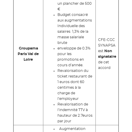
un plancher de 500
€
Budget consacré
aux augmentations
Individuelle des
salaires 1,3% de la
masse salariale
CFE-CGC
brute
SYNAPSA
Groupama
enveloppe de 0.3%
est
Non
Paris Val de
pour les
signataire
Loire
promotions en
de cet
cours d’année.
accord
Revalorisation du
ticket restaurant de
1 euros dont 60
centimes à la
charge de
l’employeur
Revalorisation de
l’indemnité TTV à
hauteur de 2.7euros
par jour
Augmentation