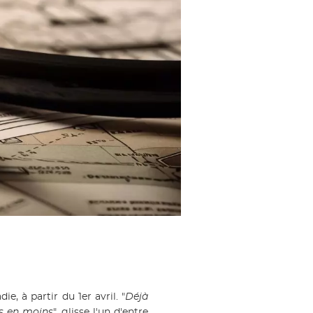
, à partir du 1er avril. "
Déjà
ns en moins
", glisse l'un d'entre